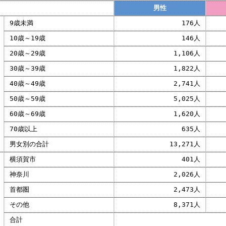
男性
9歳未満
176人
10歳～19歳
146人
20歳～29歳
1,106人
30歳～39歳
1,822人
40歳～49歳
2,741人
50歳～59歳
5,025人
60歳～69歳
1,620人
70歳以上
635人
男女別の合計
13,271人
横須賀市
401人
神奈川
2,026人
首都圏
2,473人
その他
8,371人
合計